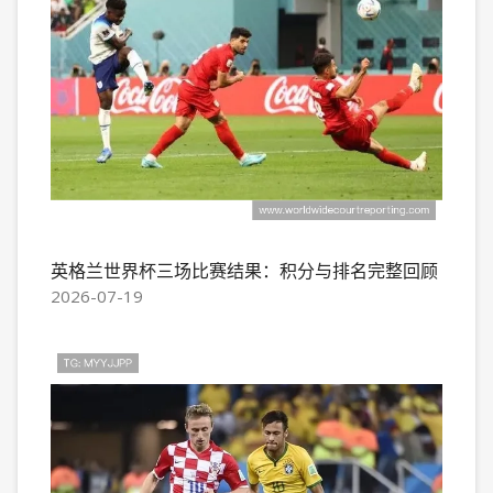
英格兰世界杯三场比赛结果：积分与排名完整回顾
2026-07-19