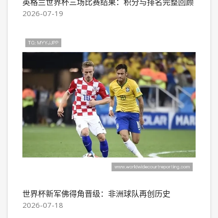
英格兰世界杯三场比赛结果：积分与排名完整回顾
2026-07-19
世界杯新军佛得角晋级：非洲球队再创历史
2026-07-18