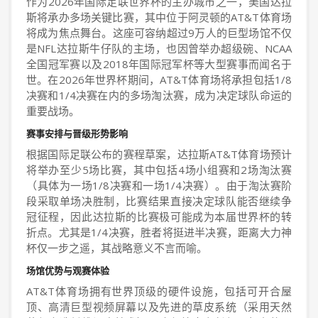
作为2026年国际足联世界杯的主办城市之一，美国达拉
斯将承办多场关键比赛，其中位于阿灵顿的AT&T体育场
将成为焦点舞台。这座可容纳超过9万人的巨型场馆不仅
是NFL达拉斯牛仔队的主场，也因曾举办超级碗、NCAA
全国冠军赛以及2018年国际冠军杯等大型赛事而闻名于
世。在2026年世界杯期间，AT&T体育场将承担包括1/8
决赛和1/4决赛在内的多场淘汰赛，成为决定球队命运的
重要战场。
赛事安排与晋级形势影响
根据国际足联公布的赛程草案，达拉斯AT&T体育场预计
将举办至少5场比赛，其中包括4场小组赛和2场淘汰赛
（具体为一场1/8决赛和一场1/4决赛）。由于淘汰赛阶
段采取单场决胜制，比赛结果直接决定球队能否继续争
冠征程，因此达拉斯的比赛极可能成为本届世界杯的转
折点。尤其是1/4决赛，胜者将挺进半决赛，距离大力神
杯仅一步之遥，其战略意义不言而喻。
场馆优势与观赛体验
AT&T体育场拥有世界顶级的硬件设施，包括可开合屋
顶、高清巨型视频屏幕以及先进的草皮系统（采用天然