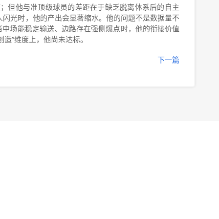
度；但他与准顶级球员的差距在于缺乏脱离体系后的自主
人闪光时，他的产出会显著缩水。他的问题不是数据量不
当中场能稳定输送、边路存在强侧爆点时，他的衔接价值
创造”维度上，他尚未达标。
下一篇
联系方式