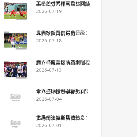
英格兰世界杯三场比赛结果：积分与排名完整回顾
2026-07-19
世界杯新军佛得角晋级：非洲球队再创历史
2026-07-18
世界杯南美球队表现回顾：乌拉圭提前结束征程
2026-07-13
世界杯L组出局球队：巴拿马三场比赛全部失利
2026-07-04
世界杯达拉斯场馆信息：多场淘汰赛比赛资料
2026-07-01