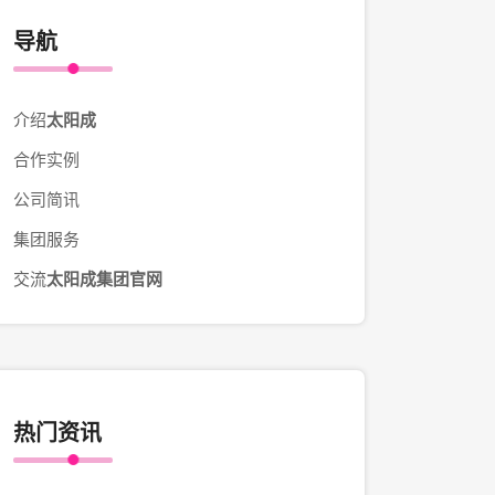
导航
介绍
太阳成
合作实例
公司简讯
集团服务
交流
太阳成集团官网
热门资讯