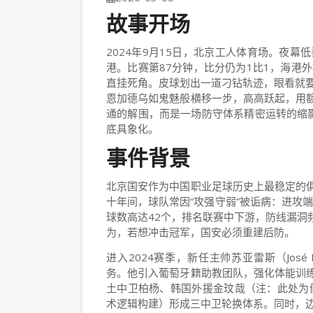
故事开场
2024年9月15日，北京工人体育场。夜
港。比赛第87分钟，比分仍为1比1，海港
直挂死角。皮球划出一道刁钻轨迹，眼看就
恩加德乌如鬼魅般横移一步，高高跃起，用
通的解围，而是一场防守体系精密运转的缩影
底具象化。
事件背景
北京国安作为中国职业足球历史上最稳定的俱
十年间，球队常因“攻强守弱”被诟病：进攻
球数高达42个，排名联赛中下游，防线漏洞
为，若想冲击冠军，国安必须重建后防。
进入2024赛季，新任主帅苏亚雷斯（José 
务。他引入葡萄牙籍助教团队，强化体能训
土中卫柏杨、韩国外援金玟哉（注：此处为假
术逻辑构建）形成三中卫轮换体系。同时，