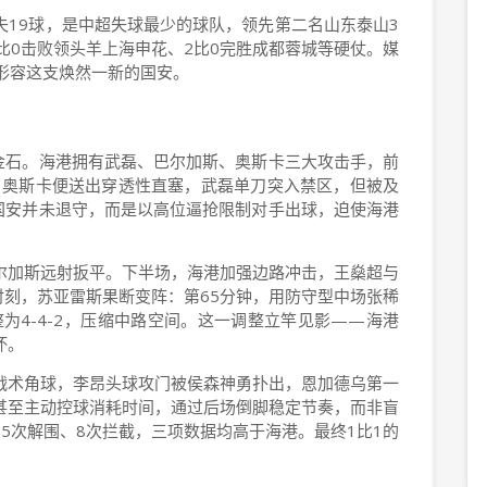
仅失19球，是中超失球最少的球队，领先第二名山东泰山3
1比0击败领头羊上海申花、2比0完胜成都蓉城等硬仗。媒
汇形容这支焕然一新的国安。
金石。海港拥有武磊、巴尔加斯、奥斯卡三大攻击手，前
，奥斯卡便送出穿透性直塞，武磊单刀突入禁区，但被及
国安并未退守，而是以高位逼抢限制对手出球，迫使海港
尔加斯远射扳平。下半场，海港加强边路冲击，王燊超与
刻，苏亚雷斯果断变阵：第65分钟，用防守型中场张稀
整为4-4-2，压缩中路空间。这一调整立竿见影——海港
坏。
战术角球，李昂头球攻门被侯森神勇扑出，恩加德乌第一
甚至主动控球消耗时间，通过后场倒脚稳定节奏，而非盲
15次解围、8次拦截，三项数据均高于海港。最终1比1的