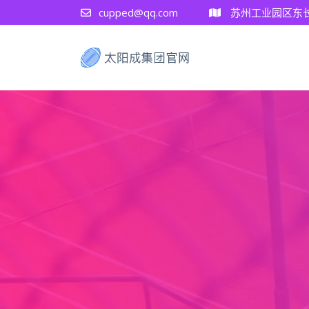
cupped@qq.com
苏州工业园区东长路