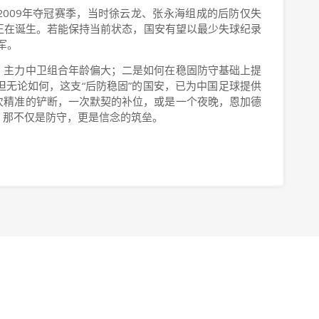
009年夺冠赛季，当时徐云龙、张永海组成的后防仅失
线”正在诞生。若能保持当前状态，国安有望以最少失球纪录
军。
，主力中卫组合年龄偏大；二是如何在稳固防守基础上提
无论如何，这支“后防稳固”的国安，已为中国足球提供
次精准的铲断，一次默契的补位，或是一个夜晚，恩加德
。那不仅是防守，更是信念的筑垒。