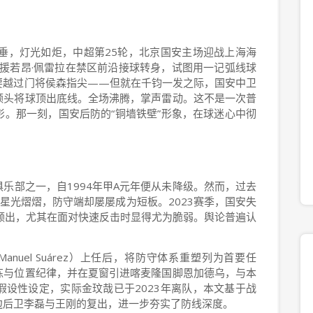
幕低垂，灯光如炬，中超第25轮，北京国安主场迎战上海海
外援若昂·佩雷拉在禁区前沿接球转身，试图用一记弧线球
要越过门将侯森指尖——但就在千钧一发之际，国安中卫
额头将球顶出底线。全场沸腾，掌声雷动。这不是一次普
。那一刻，国安后防的“铜墙铁壁”形象，在球迷心中彻
乐部之一，自1994年甲A元年便从未降级。然而，过去
端星光熠熠，防守端却屡屡成为短板。2023赛季，国安失
频出，尤其在面对快速反击时显得尤为脆弱。舆论普遍认
Manuel Suárez）上任后，将防守体系重塑列为首要任
练与位置纪律，并在夏窗引进喀麦隆国脚恩加德乌，与本
设性设定，实际金玟哉已于2023年离队，本文基于战
边后卫李磊与王刚的复出，进一步夯实了防线深度。