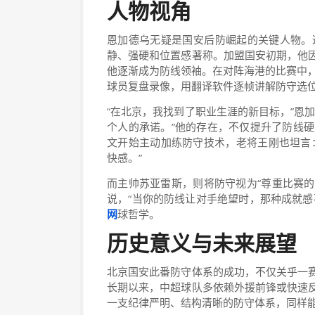
人物视角
恩加德乌无疑是国安后防崛起的关键人物。
静、强硬和位置感著称。加盟国安初期，他
他逐渐成为防线领袖。在对阵海港的比赛中，
球员复盘录像，用翻译软件逐帧讲解防守选
“在北京，我找到了职业生涯的新目标，”恩
个人的承诺。”他的存在，不仅提升了防线
文开始主动加练防守技术，老将王刚也坦言
快感。”
而主帅苏亚雷斯，则将防守视为“尊重比赛的
说，“当你的防线让对手绝望时，那种成就感
网
球哲学。
历史意义与未来展望
北京国安此番防守体系的成功，不仅关乎一
长期以来，中超球队多依赖外援前锋或快速
一支纪律严明、结构清晰的防守体系，同样