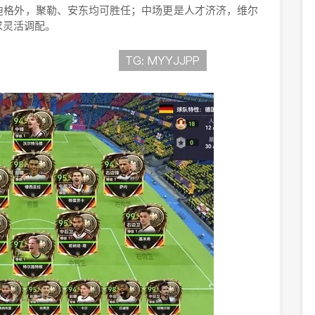
迪格外，聚勒、安东均可胜任；中场更是人才济济，维尔
求灵活调配。