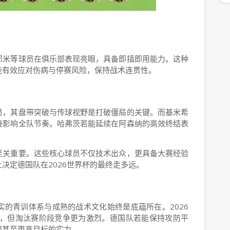
耶米等球员在俱乐部表现亮眼，具备即插即用能力。这种
能有效应对伤病与停赛风险，保持战术连贯性。
员，其盘带突破与传球视野是打破僵局的关键。而基米希
接影响全队节奏。哈弗茨若能延续在阿森纳的高效终结表
至关重要。这些核心球员不仅技术出众，更具备大赛经验
决定德国队在2026世界杯的最终走多远。
的青训体系与成熟的战术文化始终是底蕴所在。2026
低，但淘汰赛阶段竞争更为激烈。德国队若能保持攻防平
强甚至更高目标的实力。