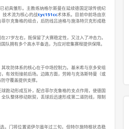
容已初具雏形。主教练纳格尔斯曼在延续德国足球传统纪
、技术流为核心的战
tyc151cc
术体系。目前中前场由京
与菲尔克鲁格的组合，后防线吕迪格与施洛特贝克形成稳
在27岁左右，既保留了大赛稳定性，又注入了冲击力。
德国队拥有多个高水平备选，为应对密集赛程提供保障。
，其攻防体系的核心在于中场控制力。基米希与京多安组
防，有效衔接前后场。边路方面，劳姆与克洛斯特曼（或
与防守覆盖提供支撑。
无球跑动形成互补，配合菲尔克鲁格的支点作用，使德国
，全队整体移动默契，丢球后迅速形成第二道防线，限制
人选。门将位置诺伊尔虽年过三旬，但特尔施特根状态稳