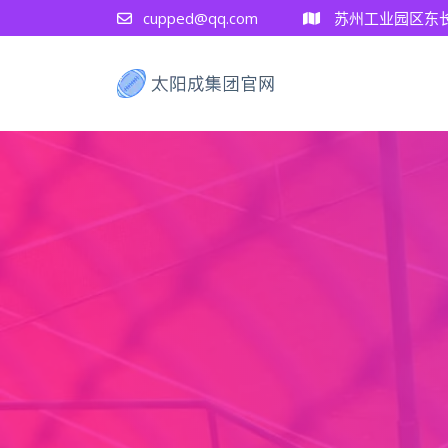
cupped@qq.com
苏州工业园区东长路