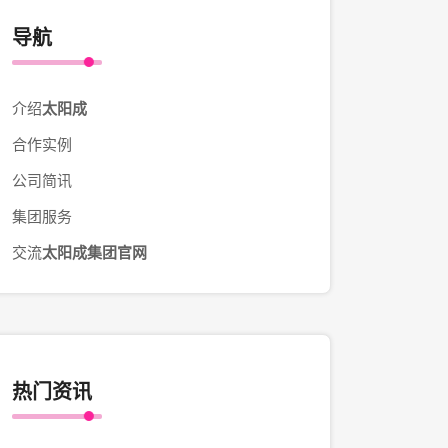
导航
介绍
太阳成
合作实例
公司简讯
集团服务
交流
太阳成集团官网
热门资讯