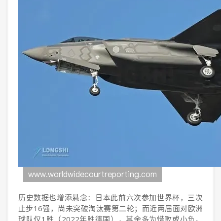
历史数据也增添悬念：日本此前六次参加世界杯，三次
止步16强，尚未突破淘汰赛第二轮；而近两届面对欧洲
球队仅1胜（2022年胜德国），其余多为惜败或小负。