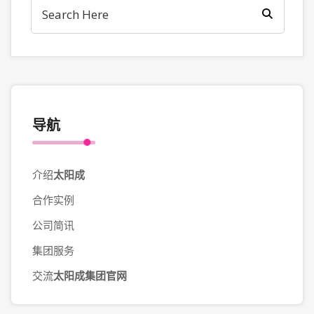
导航
介绍
太阳成
合作实例
公司简讯
集团服务
交流
太阳成集团官网