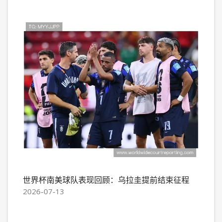
世界杯南美球队表现回顾：乌拉圭提前结束征程
2026-07-13