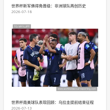
世界杯新军佛得角晋级：非洲球队再创历史
2026-07-18
世界杯南美球队表现回顾：乌拉圭提前结束征程
2026-07-13