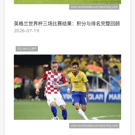
英格兰世界杯三场比赛结果：积分与排名完整回顾
2026-07-19