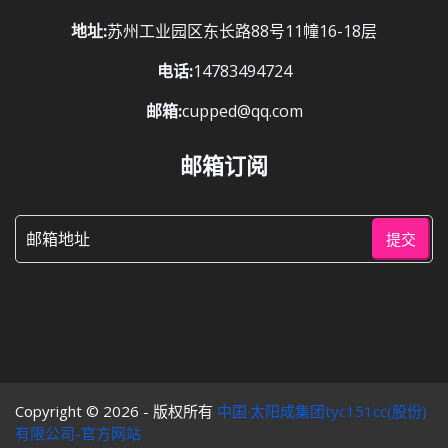
地址:
苏州工业园区东长路88号11幢16-18层
电话:
14783494724
邮箱:
cupped@qq.com
邮箱订阅
提交
Copyright © 2026 - 版权所有
中国·太阳成集团tyc151cc(股份)
有限公司-官方网站