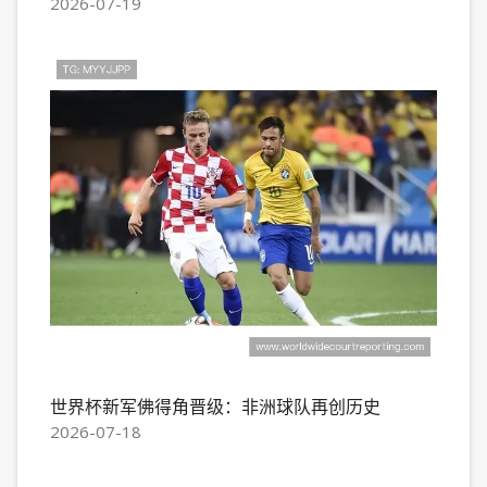
2026-07-19
世界杯新军佛得角晋级：非洲球队再创历史
2026-07-18