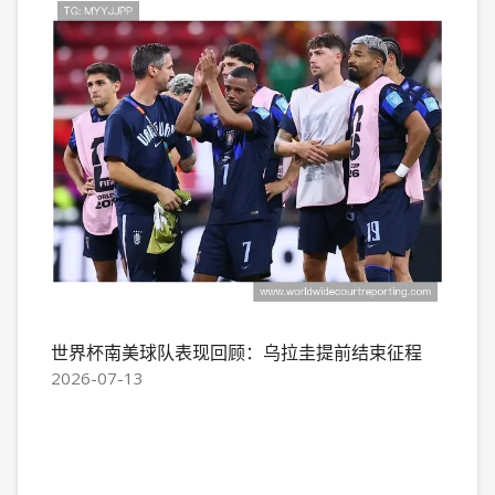
世界杯南美球队表现回顾：乌拉圭提前结束征程
2026-07-13