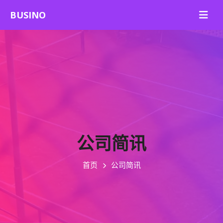
公司简讯
首页
公司简讯