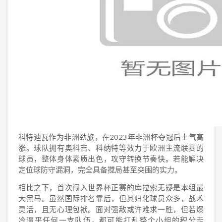
科特迪瓦作为非洲劲旅，在2023年非洲杯夺冠后士气高
涨。球队拥有奥科吉、科纳特等效力于欧洲主流联赛的
球员，整体身体素质出色，攻守转换节奏快。若能解决
定位球防守漏洞，完全具备搅局甚至突围的实力。
相比之下，首次闯入世界杯正赛的库拉索无疑是本组最
大黑马。虽然国际排名靠后，但其归化球员众多，战术
灵活，且无心理包袱。面对强敌或许难求一胜，但若爆
冷逼平任何一支队伍，都可能打乱整个小组的积分走