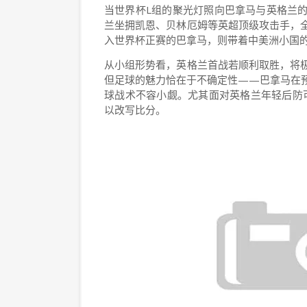
当世界杯L组的聚光灯照向巴拿马与英格兰
兰坐拥凯恩、贝林厄姆等英超顶级攻击手，
入世界杯正赛的巴拿马，则带着中美洲小国
从小组形势看，英格兰首战若顺利取胜，将
但足球的魅力恰在于不确定性——巴拿马在
球战术不容小觑。尤其面对英格兰年轻后防
以改写比分。