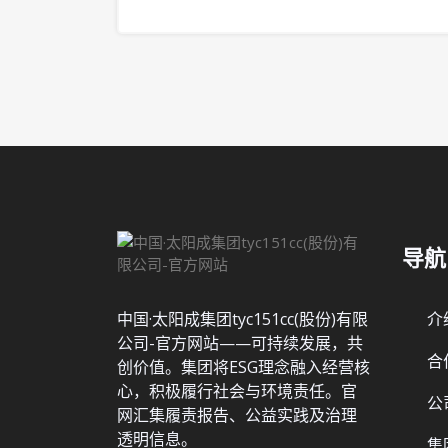
导航
中国·太阳成集团tyc151cc(股份)有限
介
公司-官方网站——可持续发展，共
合
创价值。集团将ESG理念融入经营核
心，积极履行社会与环境责任。官
公
网汇集履责报告、公益实践及治理
透明信息。
集