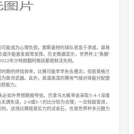
而可能成为心理负担。索斯盖特的球队若急于求成，容易
或许能激发超常发挥。历史数据显示，世界杯上“鱼腩”
2022年沙特掀翻阿根廷都是鲜活先例。
部时期的终结效率，比赛可能早早失去悬念；但若英格兰
成为致命武器。此外，高温高湿的赛地气候对体能分配提
续航能力。
必如外界预期般夸张。巴拿马大概率会采取5-4-1深度
无谓失误，2-0或3-1的比分较为合理；一旦轻敌冒进，
如何，这场比赛既是实力的试金石，也是世界杯多元魅力