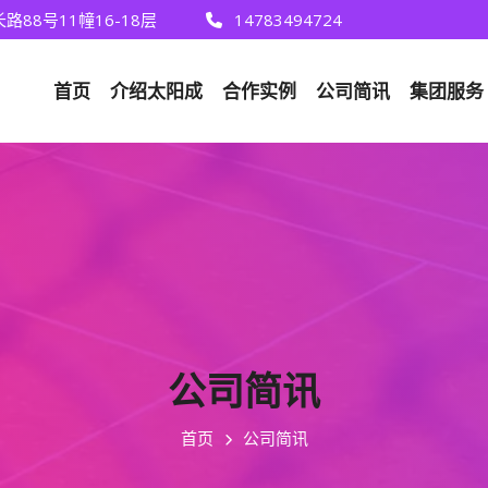
88号11幢16-18层
14783494724
首页
介绍
太阳成
合作实例
公司简讯
集团服务
公司简讯
首页
公司简讯