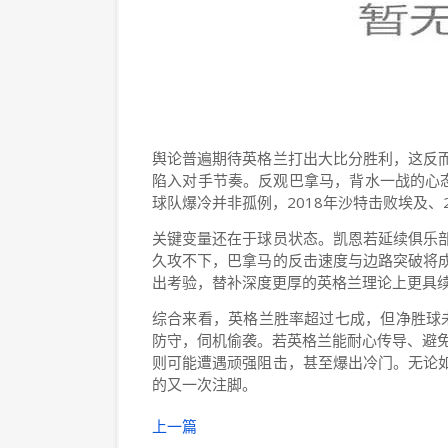
舆论普遍期待英格兰打出大比分胜利，这反
陷入对手节奏。反观巴拿马，背水一战的心态
球队爆冷并非孤例，2018年沙特击败埃及、
关键变量还在于球员状态。凯恩若延续俱乐
久攻不下，巴拿马的反击速度与边路突破将
出考验，替补深度更厚的英格兰理论上更具
综合来看，英格兰胜率超过七成，但净胜球未
防守，伺机偷袭。若英格兰能耐心传导、避免
则可能遭遇顽强阻击，甚至爆出冷门。无论
的又一次注脚。
上一篇