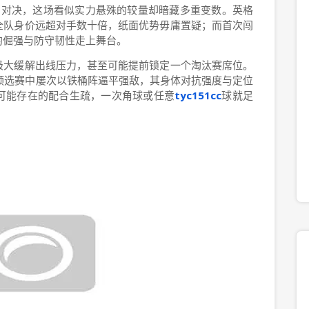
的对决，这场看似实力悬殊的较量却暗藏多重变数。英格
全队身价远超对手数十倍，纸面优势毋庸置疑；而首次闯
的倔强与防守韧性走上舞台。
极大缓解出线压力，甚至可能提前锁定一个淘汰赛席位。
预选赛中屡次以铁桶阵逼平强敌，其身体对抗强度与定位
可能存在的配合生疏，一次角球或任意
tyc151cc
球就足