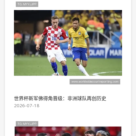
世界杯新军佛得角晋级：非洲球队再创历史
2026-07-18