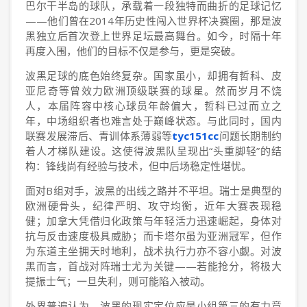
巴尔干半岛的球队，承载着一段独特而曲折的足球记忆
——他们曾在2014年历史性闯入世界杯决赛圈，那是波
黑独立后首次登上世界足坛最高舞台。如今，时隔十年
再度入围，他们的目标不仅是参与，更是突破。
波黑足球的底色始终复杂。国家虽小，却拥有哲科、皮
亚尼奇等曾效力欧洲顶级联赛的球星。然而岁月不饶
人，本届阵容中核心球员年龄偏大，哲科已过而立之
年，中场组织者也难言处于巅峰状态。与此同时，国内
联赛发展滞后、青训体系薄弱等
tyc151cc
问题长期制约
着人才梯队建设。这使得波黑队呈现出“头重脚轻”的结
构：锋线尚有经验与技术，但中后场稳定性堪忧。
面对B组对手，波黑的出线之路并不平坦。瑞士是典型的
欧洲硬骨头，纪律严明、攻守均衡，近年大赛表现稳
健；加拿大凭借归化政策与年轻活力迅速崛起，身体对
抗与反击速度极具威胁；而卡塔尔虽为亚洲冠军，但作
为东道主坐拥天时地利，战术执行力亦不容小觑。对波
黑而言，首战对阵瑞士尤为关键——若能抢分，将极大
提振士气；一旦失利，则可能陷入被动。
外界普遍认为，波黑的现实定位应是小组第三的有力竞