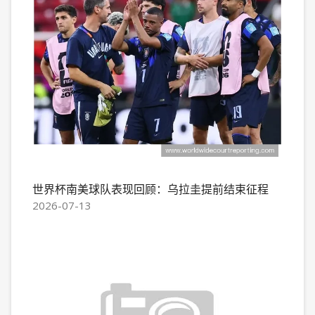
世界杯南美球队表现回顾：乌拉圭提前结束征程
2026-07-13