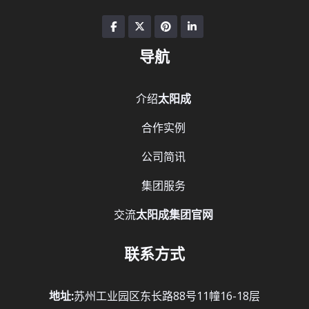
导航
介绍
太阳成
合作实例
公司简讯
集团服务
交流
太阳成集团官网
联系方式
地址:
苏州工业园区东长路88号11幢16-18层