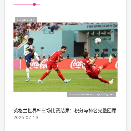
英格兰世界杯三场比赛结果：积分与排名完整回顾
2026-07-19