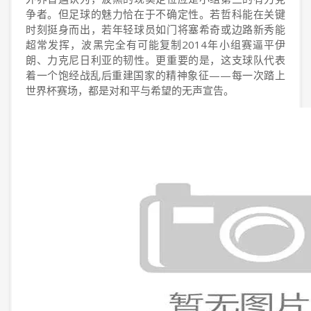
争者。但足球的魅力恰在于不确定性。若哲科能在关键
时刻挺身而出，若年轻球员如门将塞希奇或边路新秀能
超常发挥，波黑完全有可能复制2014年小组赛逼平伊
朗、力克尼日利亚的韧性。更重要的是，这支球队代表
着一个饱经战乱后重建国家的精神象征——每一次踏上
世界杯赛场，都是对和平与希望的无声宣告。