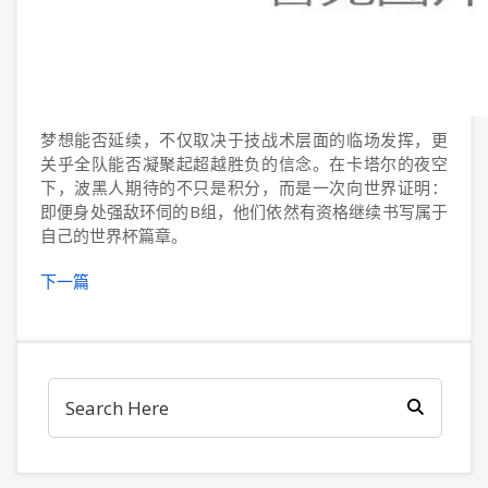
梦想能否延续，不仅取决于技战术层面的临场发挥，更
关乎全队能否凝聚起超越胜负的信念。在卡塔尔的夜空
下，波黑人期待的不只是积分，而是一次向世界证明：
即便身处强敌环伺的B组，他们依然有资格继续书写属于
自己的世界杯篇章。
下一篇