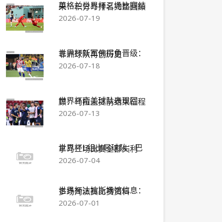
英格兰世界杯三场比赛结果：积分与排名完整回顾
2026-07-19
世界杯新军佛得角晋级：非洲球队再创历史
2026-07-18
世界杯南美球队表现回顾：乌拉圭提前结束征程
2026-07-13
世界杯L组出局球队：巴拿马三场比赛全部失利
2026-07-04
世界杯达拉斯场馆信息：多场淘汰赛比赛资料
2026-07-01