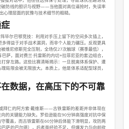
的强强对话中，他往往选择保守处理，导致球队左路进攻
突破防线的胆识与视野——当他面对高位逼抢时，失误率
露出心理层面的犹豫与技术细节的粗糙。
赖症
月对阵毕尔巴鄂竞技：利用对手压上留下的空间多次插上，
更多得益于对手战术漏洞，而非个人能力碾压。反观更具
，他被维尼修斯完全压制，全场仅27次触球（赛季最低），
对阵巴萨，面对费兰·托雷斯的内切+拉菲尼亚的套边组合，
性打穿左路。这些比赛清晰揭示：一旦脱离体系保护、遭
心理局限会被无限放大。本质上，他是体系适配型球员，
不在数据，在高压下的不可靠
或拜仁的阿方索·戴维斯——古铁雷斯的差距并非体现在
向的关键能力缺失。罗伯逊能在90分钟高强度对抗中保
守覆盖，而古铁雷斯在60分钟后体能下滑明显，攻防两
如巴萨的巴尔德），后者虽经验不足，但爆发力与向前欲