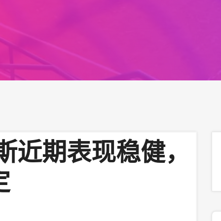
雷斯近期表现稳健，
定