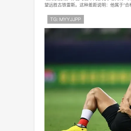
望远胜古铁雷斯。这种差距说明：他属于“合格