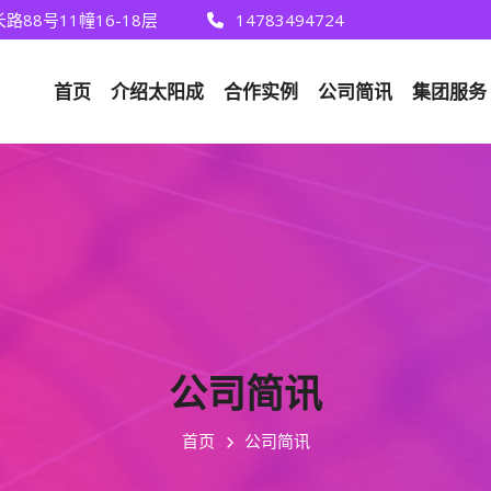
88号11幢16-18层
14783494724
首页
介绍
太阳成
合作实例
公司简讯
集团服务
公司简讯
首页
公司简讯