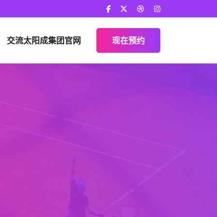
交流
太阳成集团官网
现在预约