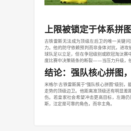
上限被锁定于体系拼
古铁雷斯无法成为顶级左后卫的唯一关键问
力。他的防守依赖预判而非身体对抗，进攻依
球队足以立足，但在争冠级别或欧冠淘汰赛
度比赛中决策链条的断裂——当压力升级，
结论：强队核心拼图
米格尔·古铁雷斯属于“强队核心拼图”级别
走势的顶级边卫。他距离准顶级还有明显差
伤。若皇家社会希望冲击更高目标，左路仍
斯，注定是可靠的角色，而非主角。