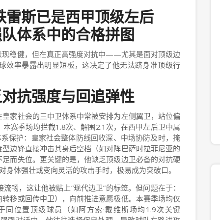
铁雷斯已是西甲顶级左后
强队体系中的合格拼图
表现稳健，但在真正高强度对抗中——尤其是面对顶级边
球效率暴露出明显短板，这决定了他无法跻身准顶级行
乏对抗强度与回追弹性
在皇家社会的三中卫体系中常被安排为左侧翼卫，站位偏
本赛季场均拦截1.8次、解围2.1次，在西甲左后卫中属
体系保护：皇家社会整体防线回收深、中场协防及时，掩
度型边锋直接冲击其身后空档（如对阵巴萨时拉菲尼亚的
不足而失位。更关键的是，他缺乏顶级边卫必备的对抗硬
在面对身体强壮或变向灵活的攻击手时，极易成为突破口。
接流畅，这让他被贴上“现代边卫”的标签。但问题在于：
向转移或回传中卫），向前推进意愿极低。本赛季场均仅
低于同位置顶级球员（如阿方索·戴维斯场均1.9次关键