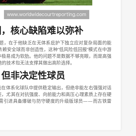
图，核心缺陷难以弥补
题，在于他缺乏在无体系庇护下独立应对复杂局面的能
赖安全球而非创造性，这种“低风险低回报”模式在中游
中极易成为软肋。他的问题不是数据不够亮眼，而是高强
他的技术包无法支撑其做出高阶选择。
，但非决定性球员
，能在体系化球队中提供稳定输出，但绝非能左右强强对话
距，尤其在对抗强度、向前能力和高压心理素质上存在硬
需引进具备爆破与防守硬度的升级版球员——而古铁雷