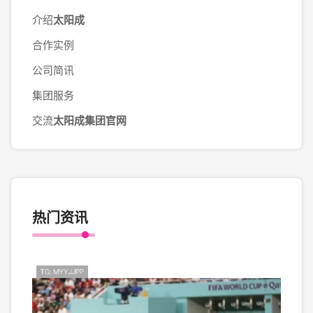
介绍
太阳成
合作实例
公司简讯
集团服务
交流
太阳成集团官网
热门资讯