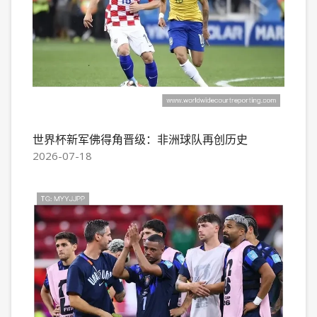
世界杯新军佛得角晋级：非洲球队再创历史
2026-07-18