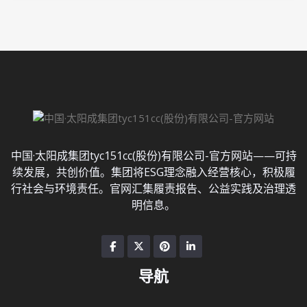
中国·太阳成集团tyc151cc(股份)有限公司-官方网站——可持
续发展，共创价值。集团将ESG理念融入经营核心，积极履
行社会与环境责任。官网汇集履责报告、公益实践及治理透
明信息。
导航