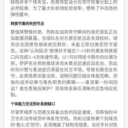
缺陷并非个体失误，而是阵型设计在攻守权重分配上的
必然结果：为了最大化前场反抢效率，牺牲了中后场的
弹性缓冲。
转换节奏的失控节点
更值得警惕的是，热刺在由攻转守瞬间的组织混乱正在
加剧漏洞暴露。当球队在对方禁区前沿丢失球权时，球
员往往因惯性继续前压数秒，未能立即切换至防守姿
态。这种“认知延迟”使得对手能在7–10秒的黄金转换窗
口内完成3–4次快速传递。以1月对阵纽卡斯尔的比赛为
例，伊萨克在热刺角球进攻未果后迅速启动反击，而此
时孙兴慜与麦迪逊仍滞留在对方半场，导致右路完全失
守。此类场景反复出现，说明问题已超出体能范畴，而
指向战术纪律与角色职责的模糊——谁该第一时间回
追？谁负责拖后保护？现有体系缺乏清晰的应急响应机
制。
个体能力无法弥补系统缺口
尽管罗梅罗与范德文具备出色的回追速度，但再快的中
卫也无法持续弥补体系性空档。热刺过度依赖个别球员
的“救火式”防守，反而掩盖了结构性隐患。当对手针对性