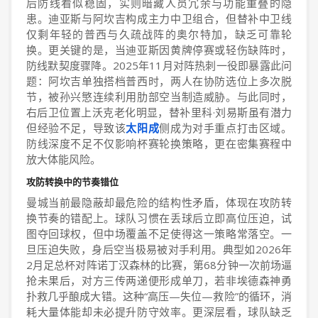
后防线看似稳固，实则暗藏人员冗余与功能重叠的隐
患。迪亚斯与阿坎吉构成主力中卫组合，但替补中卫线
仅剩年轻的普西与久疏战阵的奥尔特加，缺乏可靠轮
换。更关键的是，当迪亚斯因黄牌停赛或轻伤缺阵时，
防线默契度骤降。2025年11月对阵热刺一役即暴露此问
题：阿坎吉单独搭档普西时，两人在协防选位上多次脱
节，被孙兴慜连续利用肋部空当制造威胁。与此同时，
右后卫位置上沃克老化明显，替补里科·刘易斯虽有潜力
但经验不足，导致该
太阳成
侧成为对手重点打击区域。
防线深度不足不仅影响杯赛轮换策略，更在密集赛程中
放大体能风险。
攻防转换中的节奏错位
曼城当前最隐蔽却最危险的结构性矛盾，体现在攻防转
换节奏的错配上。球队习惯在丢球后立即高位压迫，试
图夺回球权，但中场覆盖不足使得这一策略常落空。一
旦压迫失败，身后空当极易被对手利用。典型如2026年
2月足总杯对阵诺丁汉森林的比赛，第68分钟一次前场逼
抢未果后，对方三传两递便形成单刀，若非埃德森神勇
扑救几乎酿成大错。这种“高压—失位—救险”的循环，消
耗大量体能却未必提升防守效率。更深层看，球队缺乏