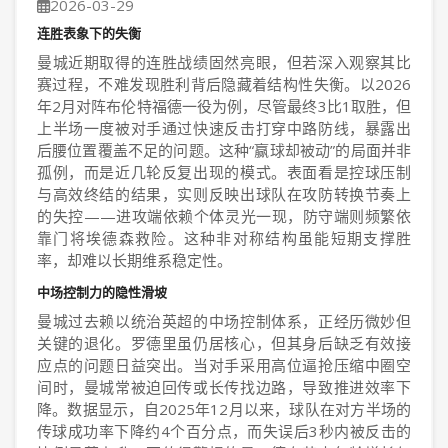
2026-03-29
连胜表象下的失衡
曼城近期取得的连胜战绩固然亮眼，但若深入观察其比
赛过程，不难发现胜利背后隐藏着结构性失衡。以2026
年2月对阵布伦特福德一役为例，尽管最终3比1取胜，但
上半场一度被对手通过快速反击打穿中路防线，暴露出
后腰位置覆盖不足的问题。这种“赢球却被动”的局面并非
孤例，而是近几轮反复出现的模式。表面看是控球压制
与高效终结的结果，实则反映出球队在攻防转换节奏上
的失控——进攻端依赖个体灵光一现，防守端则频繁依
靠门将埃德森救险。这种非对称结构虽能短期支撑胜
率，却难以长期维系稳定性。
中场控制力的隐性滑坡
曼城过去赖以统治英超的中场控制体系，正经历微妙但
关键的退化。罗德里虽仍居核心，但其身后缺乏有效接
应点的问题日益突出。当对手采用高位逼抢压缩中圈空
间时，曼城常被迫回传或长传找边路，导致推进效率下
降。数据显示，自2025年12月以来，球队在对方半场的
传球成功率下降约4个百分点，而失误后3秒内被反击的