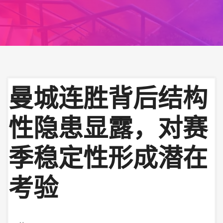
曼城连胜背后结构
性隐患显露，对赛
季稳定性形成潜在
考验