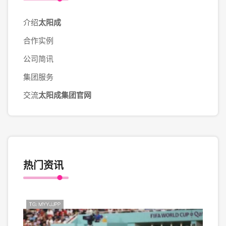
介绍
太阳成
合作实例
公司简讯
集团服务
交流
太阳成集团官网
热门资讯