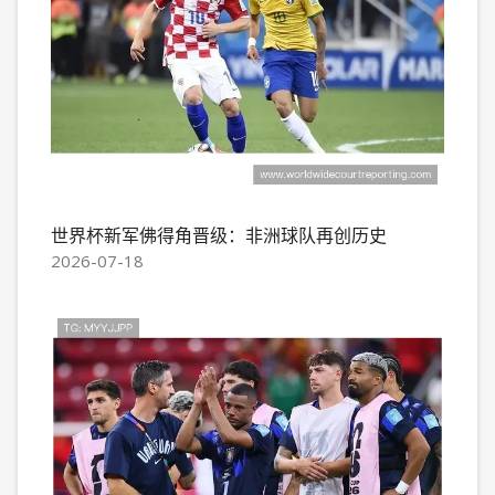
世界杯新军佛得角晋级：非洲球队再创历史
2026-07-18